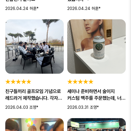
2026.04.24
허훈*
2026.04.24
허훈*
친구들끼리 골프모임 기념으로
세미나 준비하면서 술이지
레드라거 제작했습니다. 각자의
커스텀 맥주를 주문했는데, 너무
이름을 새길수 있어 친밀감도
반응도 좋습니다. 세미나 참석자
2026.04.03
조영*
2026.03.31
조영*