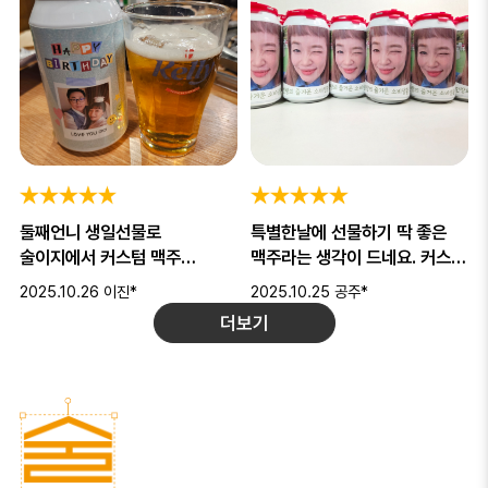
둘째언니 생일선물로
특별한날에 선물하기 딱 좋은
술이지에서 커스텀 맥주
맥주라는 생각이 드네요. 커스텀
만들어줬는데 진짜 반응
제작하기도 좋고 배송도 빠르고
2025.10.26
이진*
2025.10.25
공주*
최고였어요! 🎁 결혼식
더보기