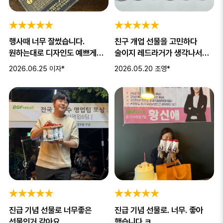
행사때 너무 잘썼습니다.
친구 개업 선물을 고민하다
원하는대로 디자인도 예쁘게
술이지 레드라거가 생각나서
만들 수 있고, 근처
제작해서 선물 했어요. 디자인이
2026.06.25
이자*
2026.05.20
조영*
생활맥주에서 픽업
너
진급 기념 선물로 너무좋은
진급 기념 선물로. 너무. 좋아
선물인거 같아요
했습니다 ㅋ