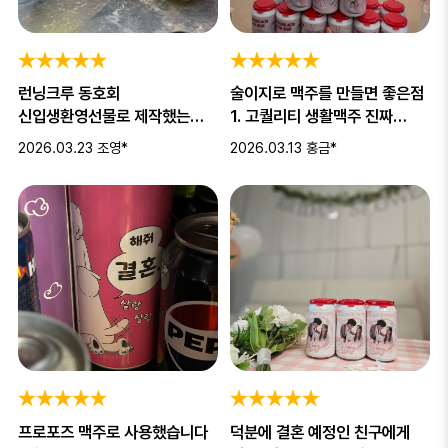
런닝크루 동호회
술이지로 맥주를 만들면 좋은점
신입생환영선물로 제작했는데,
1. 고퀄리티 생활맥주 진짜
깔끔한 디자인과 이름까지
맛있음 2. 이벤트나 선물용
2026.03.23
조영*
2026.03.13
홍금*
들어가있는 맥주가 너
프로포즈 맥주로 사용했습니다
덕분에 결혼 예정인 친구에게