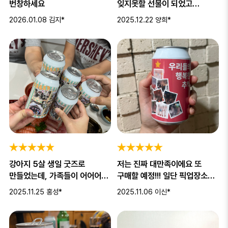
번창하세요
잊지못할 선물이 되었고
너무너무 좋아하는 친구 얼굴을
2026.01.08
김지*
2025.12.22
양희*
보니
강아지 5살 생일 굿즈로
저는 진짜 대만족이에요 또
만들었는데, 가족들이 어어어엄
구매할 예정!!! 일단 픽업장소
~청 좋아했어요 ㅎㅎ 그래두 너
서울이어도 저한테는 제일 가까
2025.11.25
홍성*
2025.11.06
이신*
선물