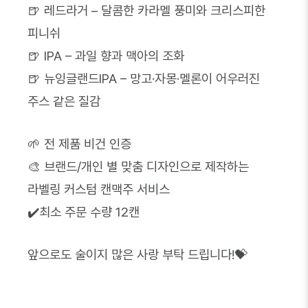
🍺 레드라거 – 달콤한 카라멜 풍미와 크리스피한
피니쉬
🍺 IPA – 과일 향과 맥아의 조화
🍺 뉴잉글랜드IPA – 망고·자몽·멜론이 어우러진
주스 같은 질감
🌱 전 제품 비건 인증
🎨 브랜드/개인 별 맞춤 디자인으로 제작하는
라벨링 커스텀 캔맥주 서비스
✔️최소 주문 수량 12캔
앞으로도 술이지 많은 사랑 부탁 드립니다!💝