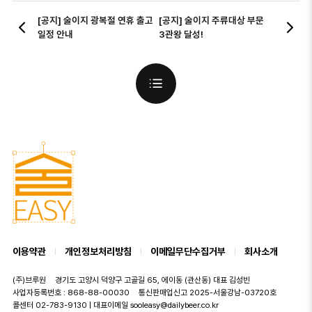
이전
다음
[공지] 술이지 광복절 연휴 출고
[공지] 술이지 주류대상 부문
일정 안내
3관왕 달성!
목록보기
이용약관
개인정보처리방침
이메일무단수집거부
회사소개
(주)브루원
경기도 고양시 덕양구 고골길 65, 에이동 (관산동) 대표 김성빈
사업자등록번호 : 868-88-00030
통신판매업신고 2025-서울강남-03720호
콜센터 02-783-9130 | 대표이메일 sooleasy@dailybeer.co.kr