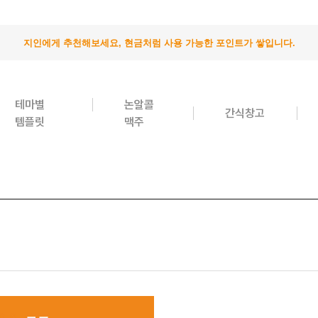
초대
테마별
논알콜
간식창고
템플릿
맥주
이 링크를 친구에게 추천해보세요.
이 링크를 통해 가입/구매 발생 시
소정의 소개 포인트를 드립니다.
🎁가입: 3,000포인트
🎁첫 구매: 5,000포인트
가입 : 부정행위방지를 위해 본인인증 후 포인트가 지급됩니다.